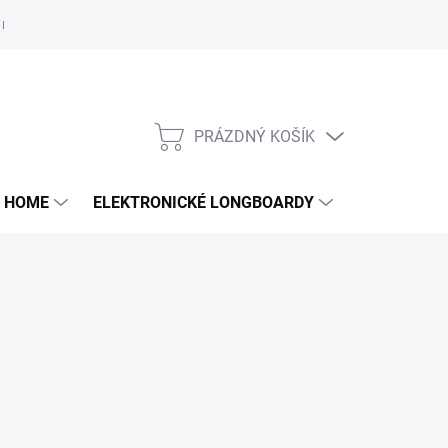
e nám
PRÁZDNÝ KOŠÍK
NÁKUPNÍ
KOŠÍK
 HOME
ELEKTRONICKÉ LONGBOARDY
DALŠÍ