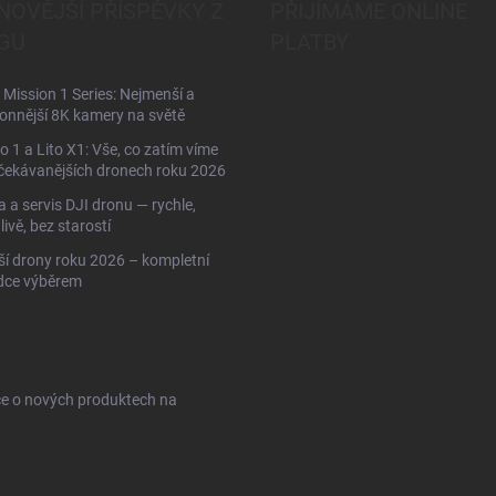
NOVĚJŠÍ PŘÍSPĚVKY Z
PŘIJÍMÁME ONLINE
GU
PLATBY
Mission 1 Series: Nejmenší a
onnější 8K kamery na světě
to 1 a Lito X1: Vše, co zatím víme
čekávanějších dronech roku 2026
 a servis DJI dronu — rychle,
livě, bez starostí
ší drony roku 2026 – kompletní
dce výběrem
ce o nových produktech na