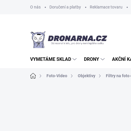
Přejít
O nás
Doručení a platby
Reklamace tovaru
na
obsah
VYMETÁME SKLAD
DRONY
AKČNÍ 
Domů
Foto-Video
Objektivy
Filtry na foto