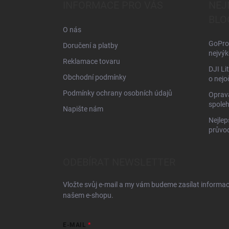
a
INFORMACE PRO VÁS
NEJ
t
BLO
í
O nás
GoPro 
Doručení a platby
nejvýk
Reklamace tovaru
DJI Li
Obchodní podmínky
o nejo
Podmínky ochrany osobních údajů
Oprava
spoleh
Napište nám
Nejlep
průvo
ODEBÍRAT NEWSLETTER
Vložte svůj e-mail a my vám budeme zasílat informa
našem e-shopu.
E-MAIL