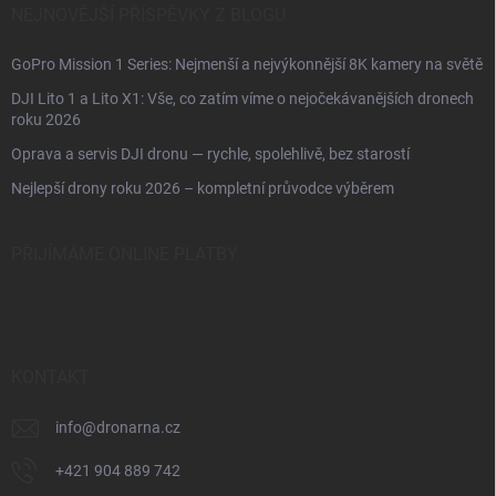
NEJNOVĚJŠÍ PŘÍSPĚVKY Z BLOGU
GoPro Mission 1 Series: Nejmenší a nejvýkonnější 8K kamery na světě
DJI Lito 1 a Lito X1: Vše, co zatím víme o nejočekávanějších dronech
roku 2026
Oprava a servis DJI dronu — rychle, spolehlivě, bez starostí
Nejlepší drony roku 2026 – kompletní průvodce výběrem
PŘIJÍMÁME ONLINE PLATBY
KONTAKT
info
@
dronarna.cz
+421 904 889 742