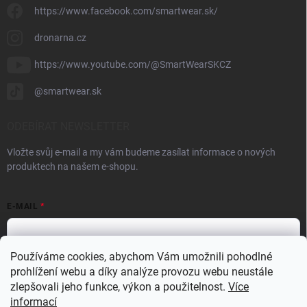
https://www.facebook.com/smartwear.sk/
dronarna.cz
https://www.youtube.com/@SmartWearSKCZ
@smartwear.sk
ODEBÍRAT NEWSLETTER
Vložte svůj e-mail a my vám budeme zasílat informace o nových
produktech na našem e-shopu.
E-MAIL
Používáme cookies, abychom Vám umožnili pohodlné
prohlížení webu a díky analýze provozu webu neustále
Vložením e-mailu souhlasíte s
podmínkami ochrany osobních údajů
zlepšovali jeho funkce, výkon a použitelnost.
Více
Přihlásit se
informací