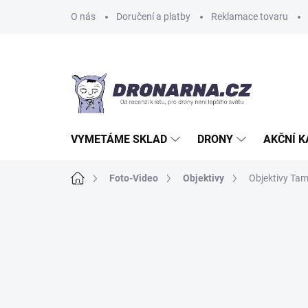
Přejít
O nás
Doručení a platby
Reklamace tovaru
na
obsah
VYMETÁME SKLAD
DRONY
AKČNÍ 
Domů
Foto-Video
Objektivy
Objektivy Ta