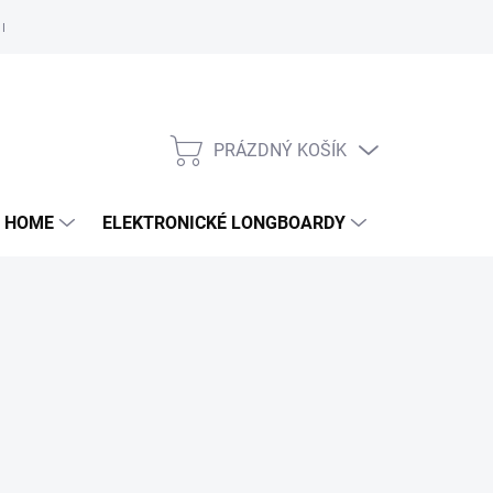
e nám
PRÁZDNÝ KOŠÍK
NÁKUPNÍ
KOŠÍK
 HOME
ELEKTRONICKÉ LONGBOARDY
DALŠÍ