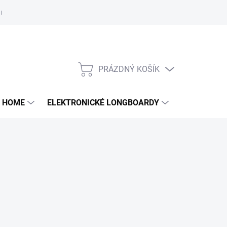
e nám
PRÁZDNÝ KOŠÍK
NÁKUPNÍ
KOŠÍK
 HOME
ELEKTRONICKÉ LONGBOARDY
DALŠÍ