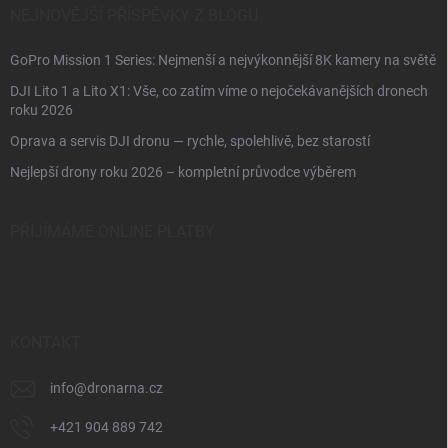
NEJNOVĚJŠÍ PŘÍSPĚVKY Z BLOGU
GoPro Mission 1 Series: Nejmenší a nejvýkonnější 8K kamery na světě
DJI Lito 1 a Lito X1: Vše, co zatím víme o nejočekávanějších dronech
roku 2026
Oprava a servis DJI dronu — rychle, spolehlivě, bez starostí
Nejlepší drony roku 2026 – kompletní průvodce výběrem
PŘIJÍMÁME ONLINE PLATBY
KONTAKT
info
@
dronarna.cz
+421 904 889 742