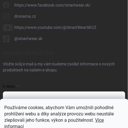
https://www.facebook.com/smartwear.sk/
dronarna.cz
https://www.youtube.com/@SmartWearSKCZ
@smartwear.sk
ODEBÍRAT NEWSLETTER
Vložte svůj e-mail a my vám budeme zasílat informace o nových
produktech na našem e-shopu.
E-MAIL
Používáme cookies, abychom Vám umožnili pohodlné
prohlížení webu a díky analýze provozu webu neustále
Vložením e-mailu souhlasíte s
podmínkami ochrany osobních údajů
zlepšovali jeho funkce, výkon a použitelnost.
Více
Přihlásit se
informací