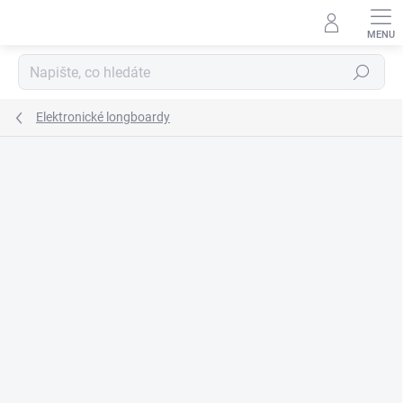
Přejít
na
obsah
Hledat
Elektronické longboardy