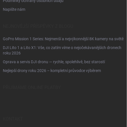
Podmínky ochrany osobních údajů
Napište nám
NEJNOVĚJŠÍ PŘÍSPĚVKY Z BLOGU
GoPro Mission 1 Series: Nejmenší a nejvýkonnější 8K kamery na světě
DJI Lito 1 a Lito X1: Vše, co zatím víme o nejočekávanějších dronech
roku 2026
Oprava a servis DJI dronu — rychle, spolehlivě, bez starostí
Nejlepší drony roku 2026 – kompletní průvodce výběrem
PŘIJÍMÁME ONLINE PLATBY
KONTAKT