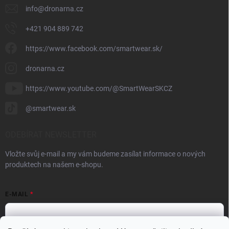
info
@
dronarna.cz
+421 904 889 742
https://www.facebook.com/smartwear.sk/
dronarna.cz
https://www.youtube.com/@SmartWearSKCZ
@smartwear.sk
ODEBÍRAT NEWSLETTER
Vložte svůj e-mail a my vám budeme zasílat informace o nových
produktech na našem e-shopu.
E-MAIL