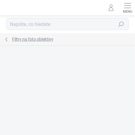
Přejít
na
obsah
Hledat
Filtry na foto objektivy