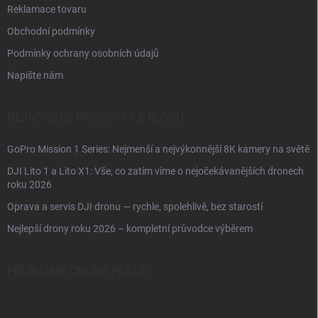
Reklamace tovaru
Obchodní podmínky
Podmínky ochrany osobních údajů
Napište nám
NEJNOVĚJŠÍ PŘÍSPĚVKY Z BLOGU
GoPro Mission 1 Series: Nejmenší a nejvýkonnější 8K kamery na světě
DJI Lito 1 a Lito X1: Vše, co zatím víme o nejočekávanějších dronech
roku 2026
Oprava a servis DJI dronu — rychle, spolehlivě, bez starostí
Nejlepší drony roku 2026 – kompletní průvodce výběrem
PŘIJÍMÁME ONLINE PLATBY