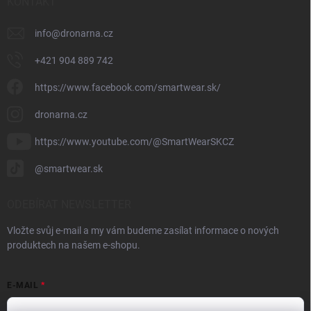
KONTAKT
info
@
dronarna.cz
+421 904 889 742
https://www.facebook.com/smartwear.sk/
dronarna.cz
https://www.youtube.com/@SmartWearSKCZ
@smartwear.sk
ODEBÍRAT NEWSLETTER
Vložte svůj e-mail a my vám budeme zasílat informace o nových
produktech na našem e-shopu.
E-MAIL