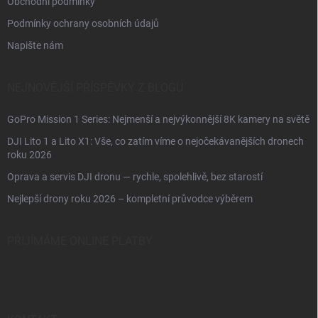
Obchodní podmínky
Podmínky ochrany osobních údajů
Napište nám
NEJNOVĚJŠÍ PŘÍSPĚVKY Z BLOGU
GoPro Mission 1 Series: Nejmenší a nejvýkonnější 8K kamery na světě
DJI Lito 1 a Lito X1: Vše, co zatím víme o nejočekávanějších dronech
roku 2026
Oprava a servis DJI dronu — rychle, spolehlivě, bez starostí
Nejlepší drony roku 2026 – kompletní průvodce výběrem
PŘIJÍMÁME ONLINE PLATBY