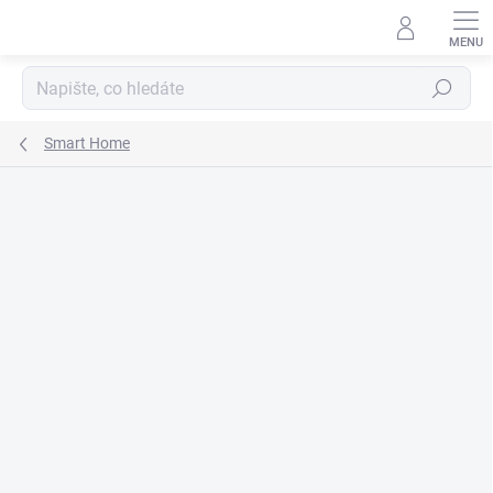
Přejít
na
obsah
Hledat
Smart Home