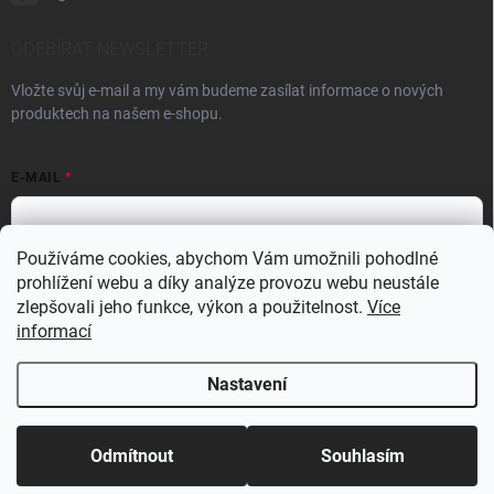
ODEBÍRAT NEWSLETTER
Vložte svůj e-mail a my vám budeme zasílat informace o nových
produktech na našem e-shopu.
E-MAIL
Používáme cookies, abychom Vám umožnili pohodlné
prohlížení webu a díky analýze provozu webu neustále
Vložením e-mailu souhlasíte s
podmínkami ochrany osobních údajů
zlepšovali jeho funkce, výkon a použitelnost.
Více
Přihlásit se
informací
Nastavení
Copyright 2026
Dronárna - Eshop
. Všechna práva vyhrazena.
Upravit
nastavení cookies
Odmítnout
Souhlasím
Vytvořil Shoptet