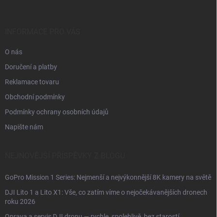
a
t
í
INFORMACE PRO VÁS
O nás
Doručení a platby
Reklamace tovaru
Obchodní podmínky
Podmínky ochrany osobních údajů
Napište nám
NEJNOVĚJŠÍ PŘÍSPĚVKY Z BLOGU
GoPro Mission 1 Series: Nejmenší a nejvýkonnější 8K kamery na světě
DJI Lito 1 a Lito X1: Vše, co zatím víme o nejočekávanějších dronech
roku 2026
Oprava a servis DJI dronu — rychle, spolehlivě, bez starostí