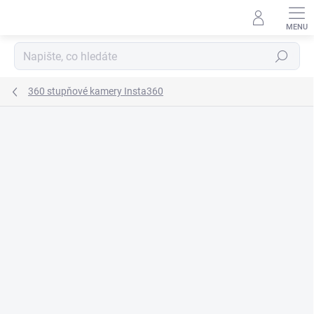
Přejít
na
obsah
Hledat
360 stupňové kamery Insta360