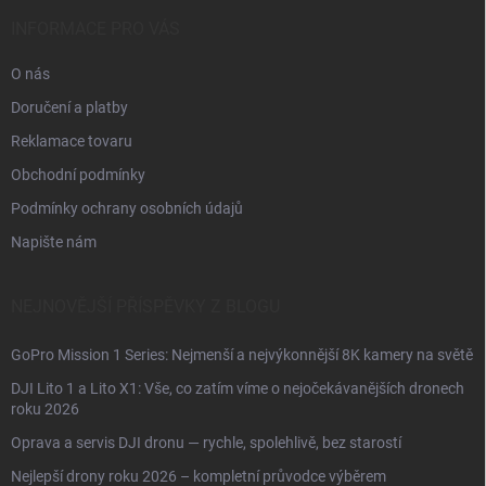
t
í
INFORMACE PRO VÁS
O nás
Doručení a platby
Reklamace tovaru
Obchodní podmínky
Podmínky ochrany osobních údajů
Napište nám
NEJNOVĚJŠÍ PŘÍSPĚVKY Z BLOGU
GoPro Mission 1 Series: Nejmenší a nejvýkonnější 8K kamery na světě
DJI Lito 1 a Lito X1: Vše, co zatím víme o nejočekávanějších dronech
roku 2026
Oprava a servis DJI dronu — rychle, spolehlivě, bez starostí
Nejlepší drony roku 2026 – kompletní průvodce výběrem