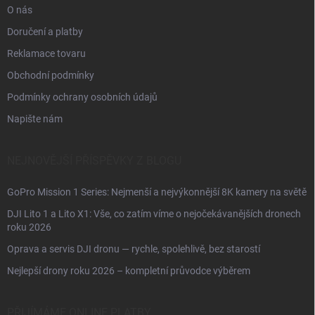
O nás
Doručení a platby
Reklamace tovaru
Obchodní podmínky
Podmínky ochrany osobních údajů
Napište nám
NEJNOVĚJŠÍ PŘÍSPĚVKY Z BLOGU
GoPro Mission 1 Series: Nejmenší a nejvýkonnější 8K kamery na světě
DJI Lito 1 a Lito X1: Vše, co zatím víme o nejočekávanějších dronech
roku 2026
Oprava a servis DJI dronu — rychle, spolehlivě, bez starostí
Nejlepší drony roku 2026 – kompletní průvodce výběrem
PŘIJÍMÁME ONLINE PLATBY