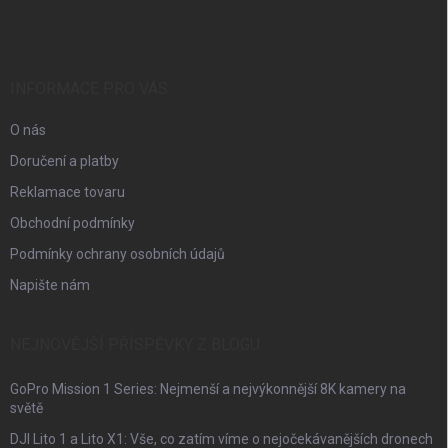
á
p
a
t
í
INFORMACE PRO VÁS
O nás
Doručení a platby
Reklamace tovaru
Obchodní podmínky
Podmínky ochrany osobních údajů
Napište nám
NEJNOVĚJŠÍ PŘÍSPĚVKY Z BLOGU
GoPro Mission 1 Series: Nejmenší a nejvýkonnější 8K kamery na
světě
DJI Lito 1 a Lito X1: Vše, co zatím víme o nejočekávanějších dronech