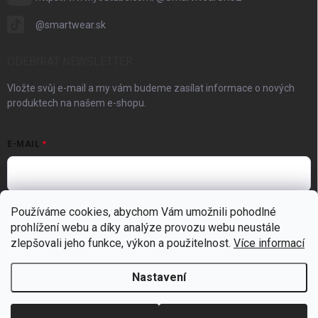
@smartwear.sk
ODEBÍRAT NEWSLETTER
Vložte svůj e-mail a my vám budeme zasílat informace o nových
produktech na našem e-shopu.
E-MAIL
Používáme cookies, abychom Vám umožnili pohodlné
Vložením e-mailu souhlasíte s
podmínkami ochrany osobních údajů
prohlížení webu a díky analýze provozu webu neustále
Přihlásit se
zlepšovali jeho funkce, výkon a použitelnost.
Více informací
Nastavení
Copyright 2026
Dronárna - Eshop
. Všechna práva vyhrazena.
Upravit
nastavení cookies