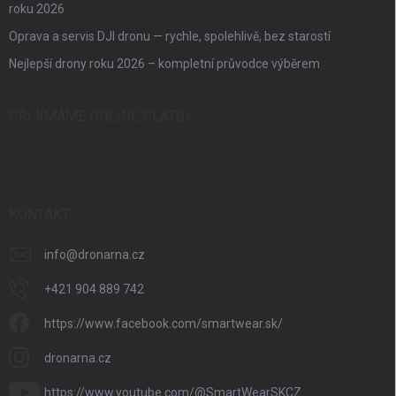
roku 2026
Oprava a servis DJI dronu — rychle, spolehlivě, bez starostí
Nejlepší drony roku 2026 – kompletní průvodce výběrem
PŘIJÍMÁME ONLINE PLATBY
KONTAKT
info
@
dronarna.cz
+421 904 889 742
https://www.facebook.com/smartwear.sk/
dronarna.cz
https://www.youtube.com/@SmartWearSKCZ