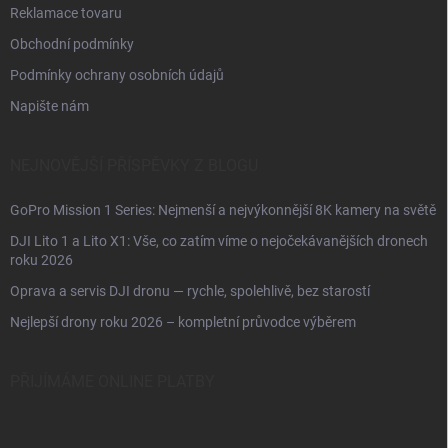
Reklamace tovaru
Obchodní podmínky
Podmínky ochrany osobních údajů
Napište nám
NEJNOVĚJŠÍ PŘÍSPĚVKY Z BLOGU
GoPro Mission 1 Series: Nejmenší a nejvýkonnější 8K kamery na světě
DJI Lito 1 a Lito X1: Vše, co zatím víme o nejočekávanějších dronech
roku 2026
Oprava a servis DJI dronu — rychle, spolehlivě, bez starostí
Nejlepší drony roku 2026 – kompletní průvodce výběrem
PŘIJÍMÁME ONLINE PLATBY