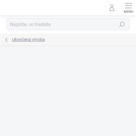
Přejít
na
obsah
Hledat
Ukončená výroba