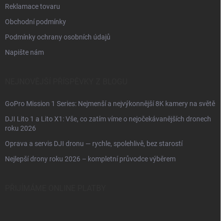
Reklamace tovaru
Obchodní podmínky
Podmínky ochrany osobních údajů
Napište nám
NEJNOVĚJŠÍ PŘÍSPĚVKY Z BLOGU
GoPro Mission 1 Series: Nejmenší a nejvýkonnější 8K kamery na světě
DJI Lito 1 a Lito X1: Vše, co zatím víme o nejočekávanějších dronech
roku 2026
Oprava a servis DJI dronu — rychle, spolehlivě, bez starostí
Nejlepší drony roku 2026 – kompletní průvodce výběrem
PŘIJÍMÁME ONLINE PLATBY