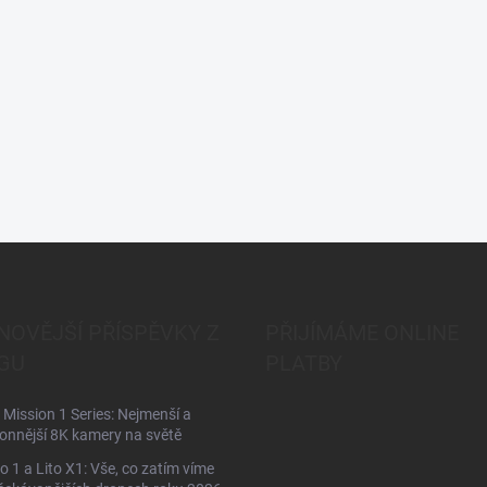
NOVĚJŠÍ PŘÍSPĚVKY Z
PŘIJÍMÁME ONLINE
GU
PLATBY
Mission 1 Series: Nejmenší a
onnější 8K kamery na světě
to 1 a Lito X1: Vše, co zatím víme