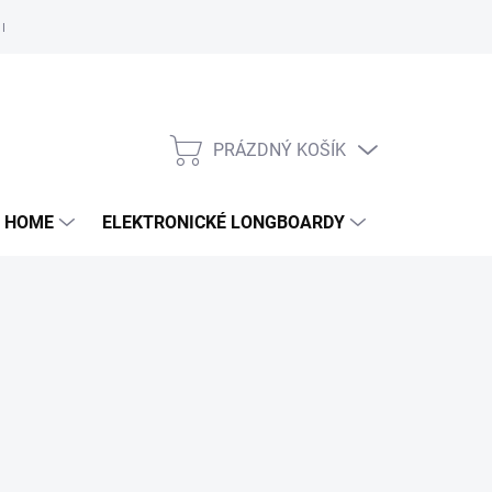
e nám
PRÁZDNÝ KOŠÍK
NÁKUPNÍ
KOŠÍK
 HOME
ELEKTRONICKÉ LONGBOARDY
DALŠÍ