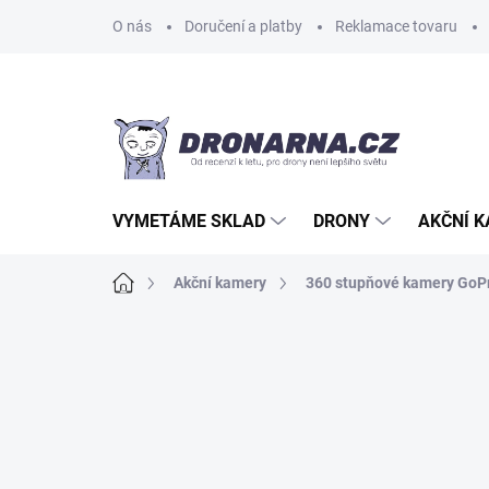
Přejít
O nás
Doručení a platby
Reklamace tovaru
na
obsah
VYMETÁME SKLAD
DRONY
AKČNÍ 
Domů
Akční kamery
360 stupňové kamery GoP