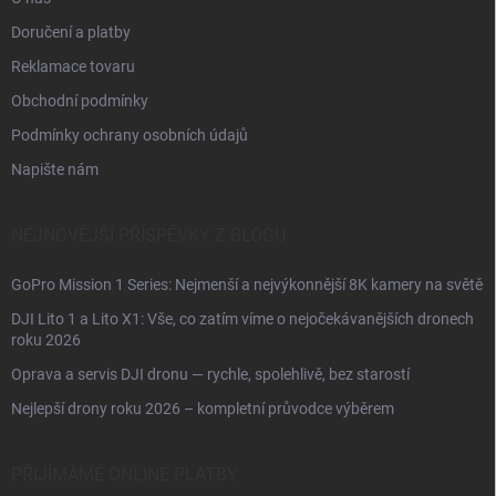
Doručení a platby
Reklamace tovaru
Obchodní podmínky
Podmínky ochrany osobních údajů
Napište nám
NEJNOVĚJŠÍ PŘÍSPĚVKY Z BLOGU
GoPro Mission 1 Series: Nejmenší a nejvýkonnější 8K kamery na světě
DJI Lito 1 a Lito X1: Vše, co zatím víme o nejočekávanějších dronech
roku 2026
Oprava a servis DJI dronu — rychle, spolehlivě, bez starostí
Nejlepší drony roku 2026 – kompletní průvodce výběrem
PŘIJÍMÁME ONLINE PLATBY