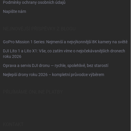
Podmínky ochrany osobních údajů
Napište nám
NEJNOVĚJŠÍ PŘÍSPĚVKY Z BLOGU
GoPro Mission 1 Series: Nejmenší a nejvýkonnější 8K kamery na světě
DJI Lito 1 a Lito X1: Vše, co zatím víme o nejočekávanějších dronech
roku 2026
Oprava a servis DJI dronu — rychle, spolehlivě, bez starostí
Nejlepší drony roku 2026 – kompletní průvodce výběrem
PŘIJÍMÁME ONLINE PLATBY
KONTAKT