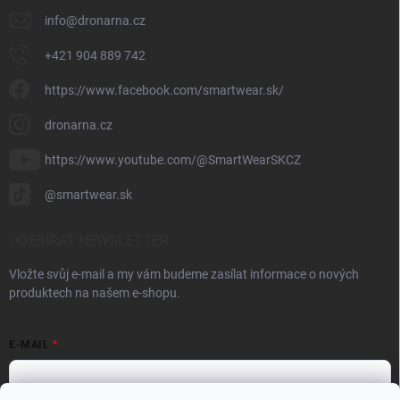
info
@
dronarna.cz
+421 904 889 742
https://www.facebook.com/smartwear.sk/
dronarna.cz
https://www.youtube.com/@SmartWearSKCZ
@smartwear.sk
ODEBÍRAT NEWSLETTER
Vložte svůj e-mail a my vám budeme zasílat informace o nových
produktech na našem e-shopu.
E-MAIL