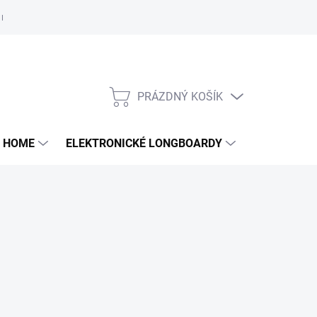
e nám
PRÁZDNÝ KOŠÍK
NÁKUPNÍ
KOŠÍK
 HOME
ELEKTRONICKÉ LONGBOARDY
DALŠÍ