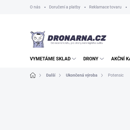
Přejít
O nás
Doručení a platby
Reklamace tovaru
na
obsah
VYMETÁME SKLAD
DRONY
AKČNÍ 
Domů
Další
Ukončená výroba
Potensic