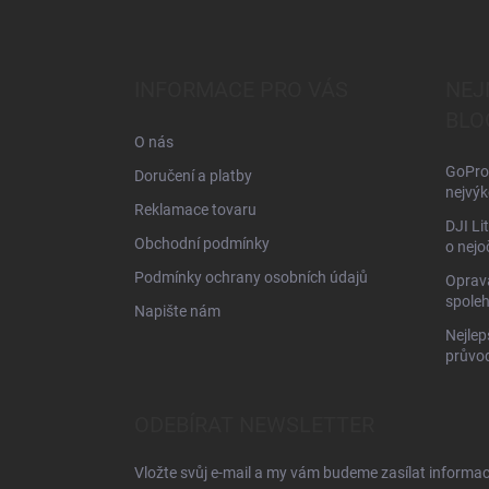
Z
á
p
a
INFORMACE PRO VÁS
NEJ
t
BLO
í
O nás
GoPro 
Doručení a platby
nejvýk
Reklamace tovaru
DJI Li
Obchodní podmínky
o nejo
Podmínky ochrany osobních údajů
Oprava
spoleh
Napište nám
Nejlep
průvo
ODEBÍRAT NEWSLETTER
Vložte svůj e-mail a my vám budeme zasílat informa