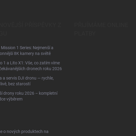
NOVĚJŠÍ PŘÍSPĚVKY Z
PŘIJÍMÁME ONLINE
GU
PLATBY
Mission 1 Series: Nejmenší a
onnější 8K kamery na světě
to 1 a Lito X1: Vše, co zatím víme
čekávanějších dronech roku 2026
 a servis DJI dronu — rychle,
livě, bez starostí
ší drony roku 2026 – kompletní
dce výběrem
ce o nových produktech na