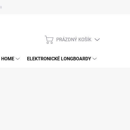
e nám
PRÁZDNÝ KOŠÍK
NÁKUPNÍ
KOŠÍK
 HOME
ELEKTRONICKÉ LONGBOARDY
DALŠÍ