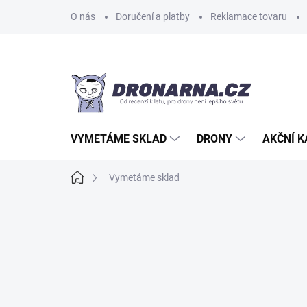
Přejít
O nás
Doručení a platby
Reklamace tovaru
na
obsah
VYMETÁME SKLAD
DRONY
AKČNÍ 
Domů
Vymetáme sklad