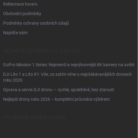
Reklamace tovaru
Obchodní podmínky
Podmínky ochrany osobních údajů
Napište nám
NEJNOVĚJŠÍ PŘÍSPĚVKY Z BLOGU
GoPro Mission 1 Series: Nejmenší a nejvýkonnější 8K kamery na světě
DJI Lito 1 a Lito X1: Vše, co zatím víme o nejočekávanějších dronech
roku 2026
Oprava a servis DJI dronu — rychle, spolehlivě, bez starostí
Nejlepší drony roku 2026 – kompletní průvodce výběrem
PŘIJÍMÁME ONLINE PLATBY