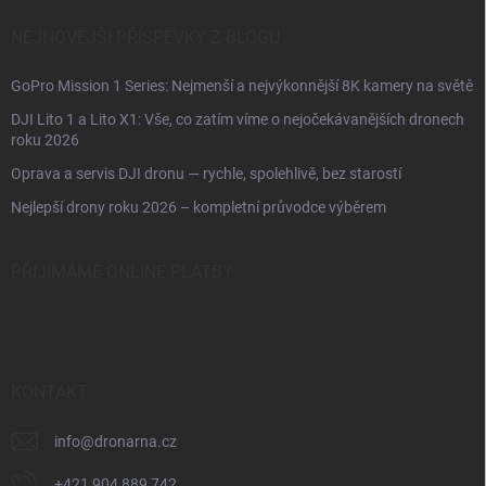
NEJNOVĚJŠÍ PŘÍSPĚVKY Z BLOGU
GoPro Mission 1 Series: Nejmenší a nejvýkonnější 8K kamery na světě
DJI Lito 1 a Lito X1: Vše, co zatím víme o nejočekávanějších dronech
roku 2026
Oprava a servis DJI dronu — rychle, spolehlivě, bez starostí
Nejlepší drony roku 2026 – kompletní průvodce výběrem
PŘIJÍMÁME ONLINE PLATBY
KONTAKT
info
@
dronarna.cz
+421 904 889 742