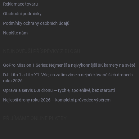
Reklamace tovaru
Obchodní podmínky
Podmínky ochrany osobních údajů
Napište nám
NEJNOVĚJŠÍ PŘÍSPĚVKY Z BLOGU
GoPro Mission 1 Series: Nejmenší a nejvýkonnější 8K kamery na světě
DJI Lito 1 a Lito X1: Vše, co zatím víme o nejočekávanějších dronech
roku 2026
Oprava a servis DJI dronu — rychle, spolehlivě, bez starostí
Nejlepší drony roku 2026 – kompletní průvodce výběrem
PŘIJÍMÁME ONLINE PLATBY