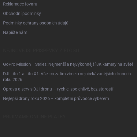
Reklamace tovaru
Obchodní podmínky
Podmínky ochrany osobních údajů
Napište nám
NEJNOVĚJŠÍ PŘÍSPĚVKY Z BLOGU
GoPro Mission 1 Series: Nejmenší a nejvýkonnější 8K kamery na světě
DJI Lito 1 a Lito X1: Vše, co zatím víme o nejočekávanějších dronech
roku 2026
Oprava a servis DJI dronu — rychle, spolehlivě, bez starostí
Nejlepší drony roku 2026 – kompletní průvodce výběrem
PŘIJÍMÁME ONLINE PLATBY