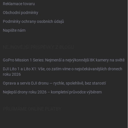
Reklamace tovaru
Obchodní podmínky
Podmínky ochrany osobních údajů
Napište nám
NEJNOVĚJŠÍ PŘÍSPĚVKY Z BLOGU
GoPro Mission 1 Series: Nejmenší a nejvýkonnější 8K kamery na světě
DJI Lito 1 a Lito X1: Vše, co zatím víme o nejočekávanějších dronech
roku 2026
Oprava a servis DJI dronu — rychle, spolehlivě, bez starostí
Nejlepší drony roku 2026 – kompletní průvodce výběrem
PŘIJÍMÁME ONLINE PLATBY