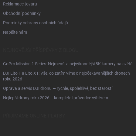
Reklamace tovaru
Obchodní podmínky
Podmínky ochrany osobních údajů
Napište nám
NEJNOVĚJŠÍ PŘÍSPĚVKY Z BLOGU
GoPro Mission 1 Series: Nejmenší a nejvýkonnější 8K kamery na světě
DJI Lito 1 a Lito X1: Vše, co zatím víme o nejočekávanějších dronech
roku 2026
Oprava a servis DJI dronu — rychle, spolehlivě, bez starostí
Nejlepší drony roku 2026 – kompletní průvodce výběrem
PŘIJÍMÁME ONLINE PLATBY