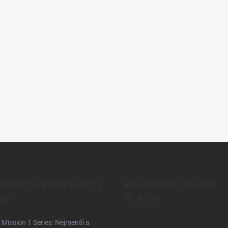
NOVĚJŠÍ PŘÍSPĚVKY Z
PŘIJÍMÁME ONLINE
GU
PLATBY
Mission 1 Series: Nejmenší a