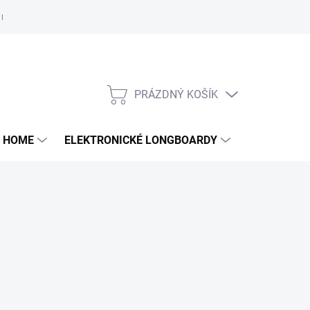
e nám
PRÁZDNÝ KOŠÍK
NÁKUPNÍ
KOŠÍK
 HOME
ELEKTRONICKÉ LONGBOARDY
DALŠÍ