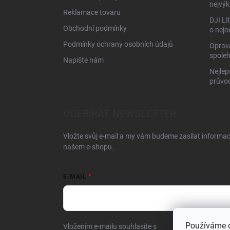
nejvýk
Reklamace tovaru
DJI Li
Obchodní podmínky
o nejo
Podmínky ochrany osobních údajů
Oprava
spoleh
Napište nám
Nejlep
průvo
ODEBÍRAT NEWSLETTER
Vložte svůj e-mail a my vám budeme zasílat informa
našem e-shopu.
E-MAIL
Používáme 
Vložením e-mailu souhlasíte s
podmínkami ochrany o