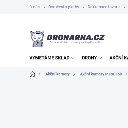
Přejít
O nás
Doručení a platby
Reklamace tovaru
na
obsah
VYMETÁME SKLAD
DRONY
AKČNÍ 
Domů
Akční kamery
Akční kamery Insta 360