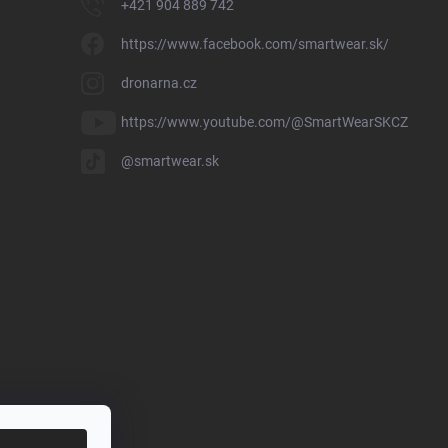
+421 904 889 742
https://www.facebook.com/smartwear.sk/
dronarna.cz
https://www.youtube.com/@SmartWearSKCZ
@smartwear.sk