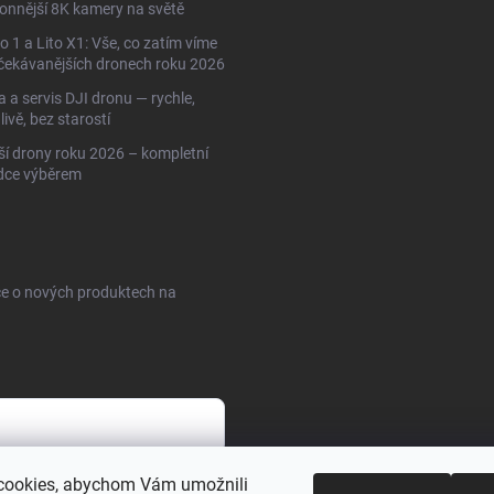
onnější 8K kamery na světě
to 1 a Lito X1: Vše, co zatím víme
čekávanějších dronech roku 2026
 a servis DJI dronu — rychle,
livě, bez starostí
ší drony roku 2026 – kompletní
dce výběrem
ce o nových produktech na
cookies, abychom Vám umožnili
sobních údajů