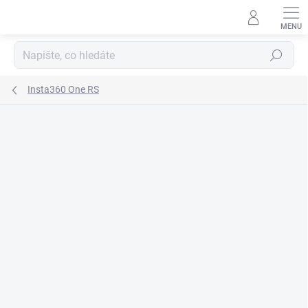
Přejít
na
obsah
Hledat
Insta360 One RS