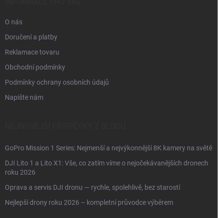
í
INFORMACE PRO VÁS
O nás
Doručení a platby
Reklamace tovaru
Obchodní podmínky
Podmínky ochrany osobních údajů
Napište nám
NEJNOVĚJŠÍ PŘÍSPĚVKY Z BLOGU
GoPro Mission 1 Series: Nejmenší a nejvýkonnější 8K kamery na světě
DJI Lito 1 a Lito X1: Vše, co zatím víme o nejočekávanějších dronech
roku 2026
Oprava a servis DJI dronu — rychle, spolehlivě, bez starostí
Nejlepší drony roku 2026 – kompletní průvodce výběrem