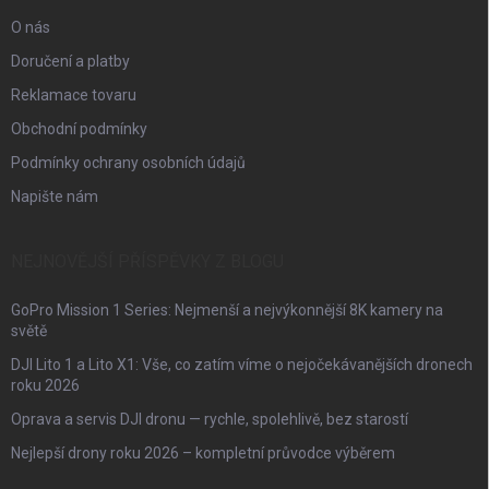
O nás
Doručení a platby
Reklamace tovaru
Obchodní podmínky
Podmínky ochrany osobních údajů
Napište nám
NEJNOVĚJŠÍ PŘÍSPĚVKY Z BLOGU
GoPro Mission 1 Series: Nejmenší a nejvýkonnější 8K kamery na
světě
DJI Lito 1 a Lito X1: Vše, co zatím víme o nejočekávanějších dronech
roku 2026
Oprava a servis DJI dronu — rychle, spolehlivě, bez starostí
Nejlepší drony roku 2026 – kompletní průvodce výběrem