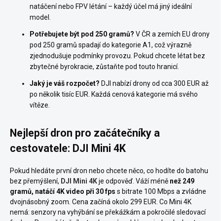
natáčení nebo FPV létání – každý účel má jiný ideální
model.
Potřebujete být pod 250 gramů?
V ČR a zemích EU drony
pod 250 gramů spadají do kategorie A1, což výrazně
zjednodušuje podmínky provozu. Pokud chcete létat bez
zbytečné byrokracie, zůstaňte pod touto hranicí.
Jaký je váš rozpočet?
DJI nabízí drony od cca 300 EUR až
po několik tisíc EUR. Každá cenová kategorie má svého
vítěze.
Nejlepší dron pro začátečníky a
cestovatele: DJI Mini 4K
Pokud hledáte první dron nebo chcete něco, co hodíte do batohu
bez přemýšlení,
DJI Mini 4K
je odpověď. Váží méně
než 249
gramů, natáčí 4K video při 30 fps
s bitrate 100 Mbps a zvládne
dvojnásobný zoom. Cena začíná okolo 299 EUR. Co Mini 4K
nemá: senzory na vyhýbání se překážkám a pokročilé sledovací