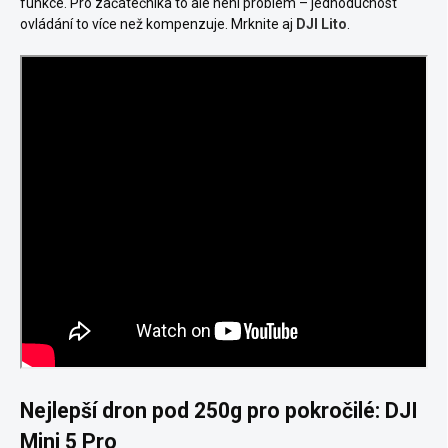
funkce. Pro začátečníka to ale není problém – jednoduchost
ovládání to více než kompenzuje. Mrknite aj
DJI Lito
.
Nejlepší dron pod 250g pro pokročilé: DJI
Mini 5 Pro