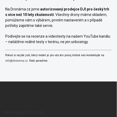
Na Dronárna.cz jsme
autorizovaný prodejce DJI pro český trh
s více než 10 lety zkušeností
. Všechny drony máme skladem,
pomůžeme vám s výběrem, prvním nastavením a v případě
potřeby zajistíme také servis.
Podívejte se na recenze a videotesty na našem YouTube kanálu
– natáčíme reálné testy v terénu, ne jen unboxingy.
Pokud si nejste jistí, který model je pro vás ten pravý, klidně nás kontaktujte na
info@dronarna.cz
. Rádi poradíme.
Z
á
p
a
t
í
INFORMACE PRO VÁS