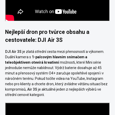
Nejlepší dron pro tvůrce obsahu a
cestovatele: DJI Air 3S
DJI Air 3S
je zlatá střední cesta mezi přenosností a výkonem.
Duální kamera s
1-palcovým hlavním snímačem a
teleobjektivem otevírá kreativní
možnosti, které Mini série
jednoduše nemůže nabídnout. Výdrž baterie dosahuje až 45
minut a přenosový systém O4+ zaručuje spolehlivé spojení i v
náročném terénu. Pokud točíte videa na YouTube, Instagram
nebo pro klienty a chcete dron, který zvládne většinu situací bez
kompromisů,
Air 3S
je aktuálně jeden z nejlepších výběrů ve
střední cenové kategorii.