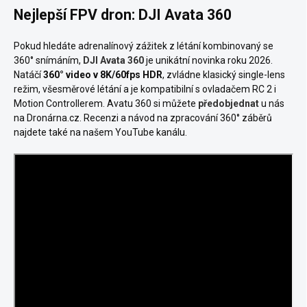
Nejlepší FPV dron: DJI Avata 360
Pokud hledáte adrenalínový zážitek z létání kombinovaný se
360° snímáním,
DJI Avata 360
je unikátní novinka roku 2026.
Natáčí
360° video v 8K/60fps HDR
, zvládne klasický single-lens
režim, všesměrové létání a je kompatibilní s ovladačem RC 2 i
Motion Controllerem. Avatu 360 si můžete
předobjednat
u nás
na Dronárna.cz. Recenzi a návod na zpracování 360° záběrů
najdete také na našem YouTube kanálu.