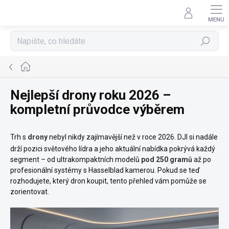
Přejít
na
obsah
Hledat
Domů
Nejlepší drony roku 2026 –
kompletní průvodce výběrem
Trh s
drony
nebyl nikdy zajímavější než v roce 2026. DJI si nadále
drží pozici světového lídra a jeho aktuální nabídka pokrývá každý
segment – od ultrakompaktních modelů
pod 250 gramů
až po
profesionální systémy s Hasselblad kamerou. Pokud se teď
rozhodujete, který dron koupit, tento přehled vám pomůže se
zorientovat.