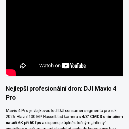
Nejlepší profesionální dron: DJI Mavic 4
Pro
Mavic 4 Pro
je vlajkovou lodí DJI consumer segmentu pro rok
2026. Hlavní 100 MP Hasselblad kamera s
4/3" CMOS snímačem
natáčí 6K při 60 fps
a disponuje úplně otočným „Infinity"
gimbálem – což znamená absolutní svobodu kompozice bez