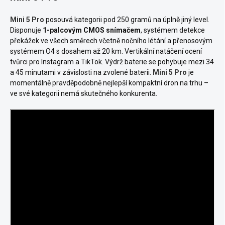
Mini 5 Pro
posouvá kategorii pod 250 gramů na úplně jiný level.
Disponuje
1-palcovým CMOS snímačem
, systémem detekce
překážek ve všech směrech včetně nočního létání a přenosovým
systémem O4 s dosahem až 20 km. Vertikální natáčení ocení
tvůrci pro Instagram a TikTok. Výdrž baterie se pohybuje mezi 34
a 45 minutami v závislosti na zvolené baterii.
Mini 5 Pro
je
momentálně pravděpodobně nejlepší kompaktní dron na trhu –
ve své kategorii nemá skutečného konkurenta.