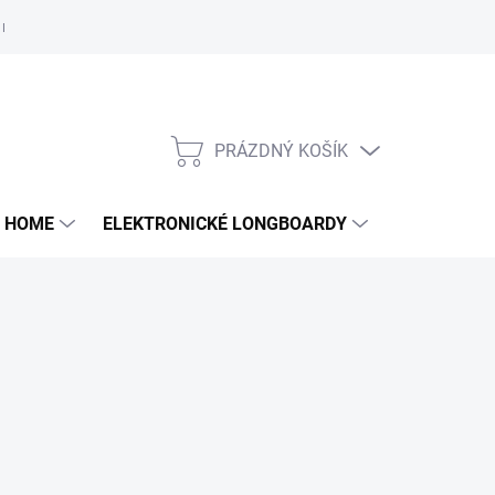
e nám
PRÁZDNÝ KOŠÍK
NÁKUPNÍ
KOŠÍK
 HOME
ELEKTRONICKÉ LONGBOARDY
DALŠÍ