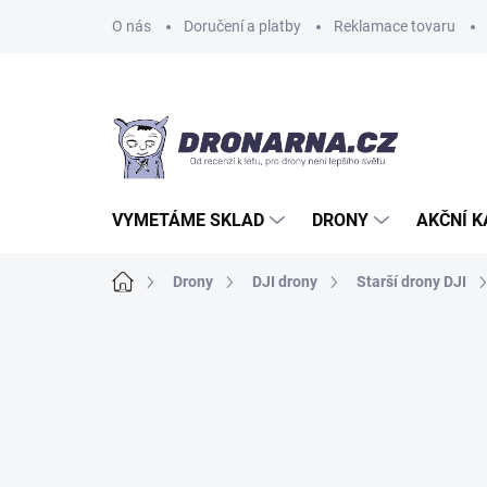
Přejít
O nás
Doručení a platby
Reklamace tovaru
na
obsah
VYMETÁME SKLAD
DRONY
AKČNÍ 
Domů
Drony
DJI drony
Starší drony DJI