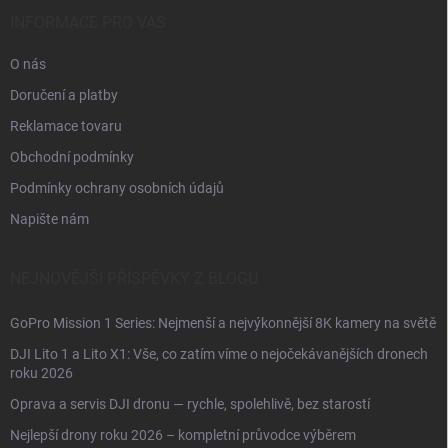
t
í
INFORMACE PRO VÁS
O nás
Doručení a platby
Reklamace tovaru
Obchodní podmínky
Podmínky ochrany osobních údajů
Napište nám
NEJNOVĚJŠÍ PŘÍSPĚVKY Z BLOGU
GoPro Mission 1 Series: Nejmenší a nejvýkonnější 8K kamery na světě
DJI Lito 1 a Lito X1: Vše, co zatím víme o nejočekávanějších dronech
roku 2026
Oprava a servis DJI dronu — rychle, spolehlivě, bez starostí
Nejlepší drony roku 2026 – kompletní průvodce výběrem