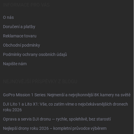
í
INFORMACE PRO VÁS
O nás
Doručení a platby
Reklamace tovaru
Obchodní podmínky
Podmínky ochrany osobních údajů
Napište nám
NEJNOVĚJŠÍ PŘÍSPĚVKY Z BLOGU
GoPro Mission 1 Series: Nejmenší a nejvýkonnější 8K kamery na světě
DJI Lito 1 a Lito X1: Vše, co zatím víme o nejočekávanějších dronech
roku 2026
Oprava a servis DJI dronu — rychle, spolehlivě, bez starostí
Nejlepší drony roku 2026 – kompletní průvodce výběrem