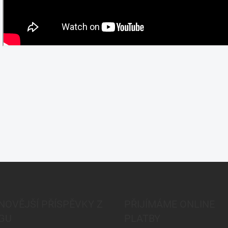
NOVĚJŠÍ PŘÍSPĚVKY Z
PŘIJÍMÁME ONLINE
GU
PLATBY