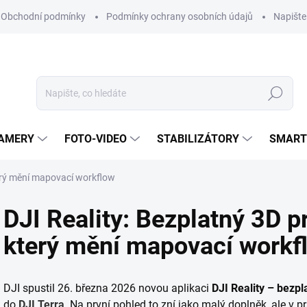
Obchodní podmínky
Podmínky ochrany osobních údajů
Napišt
Hledat
KAMERY
FOTO-VIDEO
STABILIZÁTORY
SMART
terý mění mapovací workflow
DJI Reality: Bezplatný 3D p
který mění mapovací workf
DJI spustil 26. března 2026 novou aplikaci
DJI Reality – bezpl
do
DJI Terra
. Na první pohled to zní jako malý doplněk, ale v p