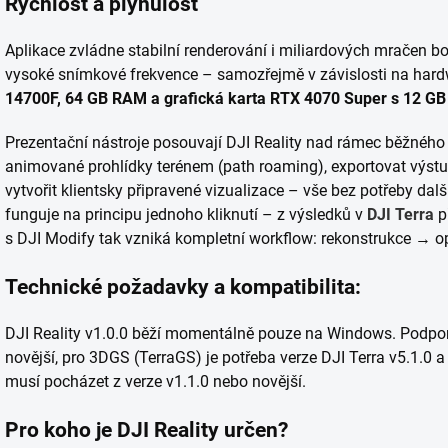
Rychlost a plynulost
Aplikace zvládne stabilní renderování i miliardových mračen 
vysoké snímkové frekvence – samozřejmě v závislosti na har
14700F, 64 GB RAM a grafická karta RTX 4070 Super s 12 G
Prezentační nástroje posouvají DJI Reality nad rámec běžného 
animované prohlídky terénem (path roaming), exportovat výstup
vytvořit klientsky připravené vizualizace – vše bez potřeby da
funguje na principu jednoho kliknutí – z výsledků v
DJI Terra
p
s DJI Modify tak vzniká kompletní workflow: rekonstrukce → o
Technické požadavky a kompatibilita:
DJI Reality v1.0.0 běží momentálně pouze na Windows. Podporu
novější, pro 3DGS (TerraGS) je potřeba verze DJI Terra v5.1.0 
musí pocházet z verze v1.1.0 nebo novější.
Pro koho je DJI Reality určen?