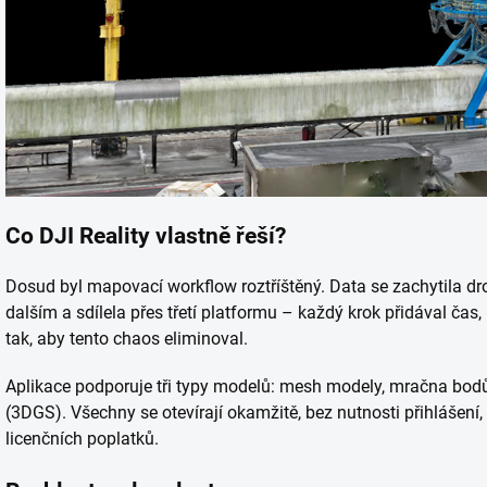
Co DJI Reality vlastně řeší?
Dosud byl mapovací workflow roztříštěný. Data se zachytila dr
dalším a sdílela přes třetí platformu – každý krok přidával čas
tak, aby tento chaos eliminoval.
Aplikace podporuje tři typy modelů: mesh modely, mračna bodů
(3DGS). Všechny se otevírají okamžitě, bez nutnosti přihlášení,
licenčních poplatků.