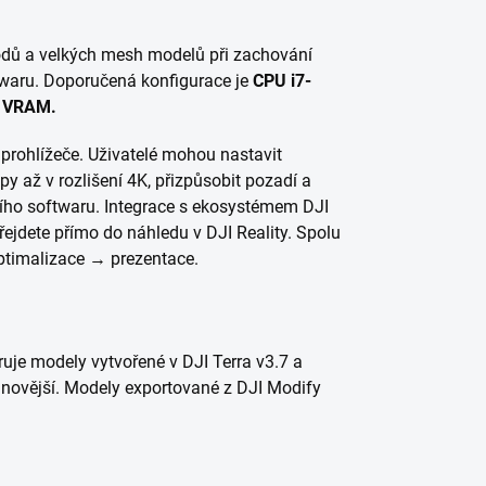
bodů a velkých mesh modelů při zachování
dwaru. Doporučená konfigurace je
CPU i7-
B VRAM.
prohlížeče. Uživatelé mohou nastavit
y až v rozlišení 4K, přizpůsobit pozadí a
lšího softwaru. Integrace s ekosystémem DJI
řejdete přímo do náhledu v DJI Reality. Spolu
ptimalizace → prezentace.
je modely vytvořené v DJI Terra v3.7 a
a novější. Modely exportované z DJI Modify