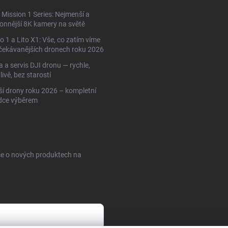
Mission 1 Series: Nejmenší a
onnější 8K kamery na světě
to 1 a Lito X1: Vše, co zatím víme
čekávanějších dronech roku 2026
 a servis DJI dronu — rychle,
livě, bez starostí
ší drony roku 2026 – kompletní
dce výběrem
ce o nových produktech na