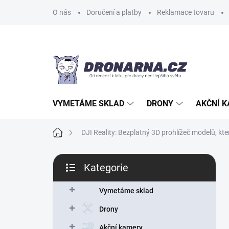
Přejít
O nás
Doručení a platby
Reklamace tovaru
na
obsah
VYMETÁME SKLAD
DRONY
AKČNÍ 
Domů
DJI Reality: Bezplatný 3D prohlížeč modelů, k
P
Kategorie
o
Přeskočit
s
kategorie
t
Vymetáme sklad
r
Drony
a
n
Akční kamery