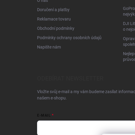
O nás
GoPro 
Doručení a platby
nejvýk
Reklamace tovaru
DJI Li
Obchodní podmínky
o nejo
Podmínky ochrany osobních údajů
Oprava
spoleh
Napište nám
Nejlep
průvo
ODEBÍRAT NEWSLETTER
Vložte svůj e-mail a my vám budeme zasílat informa
našem e-shopu.
E-MAIL