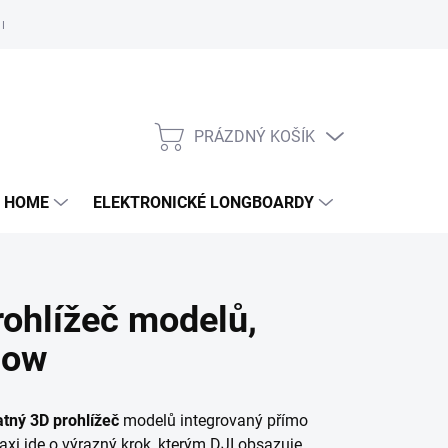
e nám
PRÁZDNÝ KOŠÍK
NÁKUPNÍ
KOŠÍK
 HOME
ELEKTRONICKÉ LONGBOARDY
DALŠÍ
rohlížeč modelů,
low
atný 3D prohlížeč
modelů integrovaný přímo
raxi jde o výrazný krok, kterým DJI obsazuje