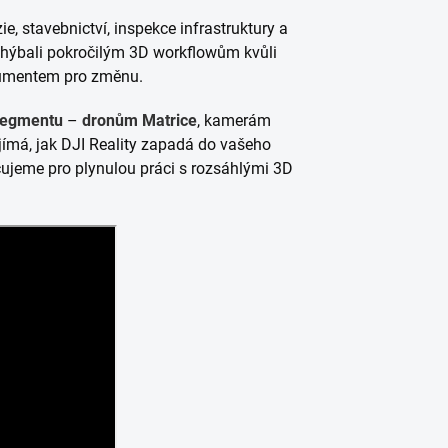
e, stavebnictví, inspekce infrastruktury a
vyhýbali pokročilým 3D workflowům kvůli
gumentem pro změnu.
 segmentu
–
dronům Matrice
, kamerám
jímá, jak DJI Reality zapadá do vašeho
ujeme pro plynulou práci s rozsáhlými 3D