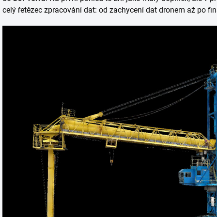
celý řetězec zpracování dat: od zachycení dat dronem až po finá