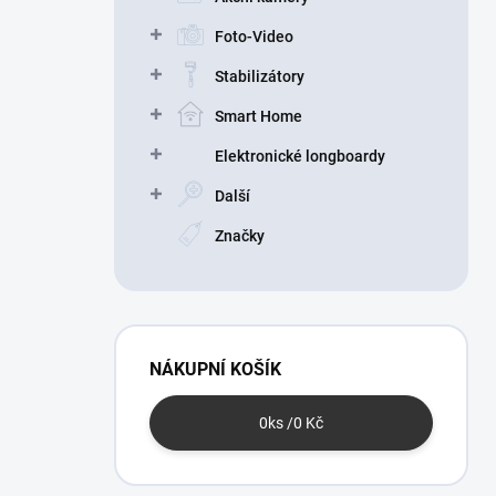
n
Foto-Video
í
p
Stabilizátory
a
n
Smart Home
e
Elektronické longboardy
l
Další
Značky
NÁKUPNÍ KOŠÍK
0
ks /
0 Kč