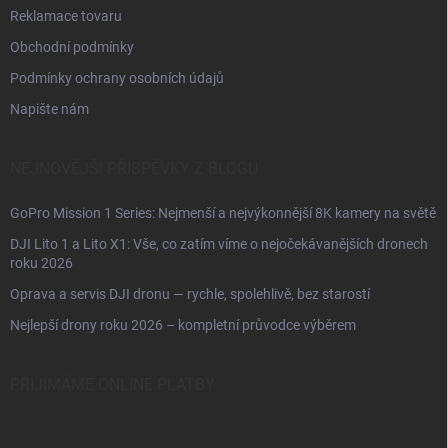
Reklamace tovaru
Obchodní podmínky
Podmínky ochrany osobních údajů
Napište nám
NEJNOVĚJŠÍ PŘÍSPĚVKY Z BLOGU
GoPro Mission 1 Series: Nejmenší a nejvýkonnější 8K kamery na světě
DJI Lito 1 a Lito X1: Vše, co zatím víme o nejočekávanějších dronech
roku 2026
Oprava a servis DJI dronu — rychle, spolehlivě, bez starostí
Nejlepší drony roku 2026 – kompletní průvodce výběrem
PŘIJÍMÁME ONLINE PLATBY