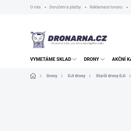
Přejít
O nás
Doručení a platby
Reklamace tovaru
na
obsah
VYMETÁME SKLAD
DRONY
AKČNÍ 
Domů
Drony
DJI drony
Starší drony DJI