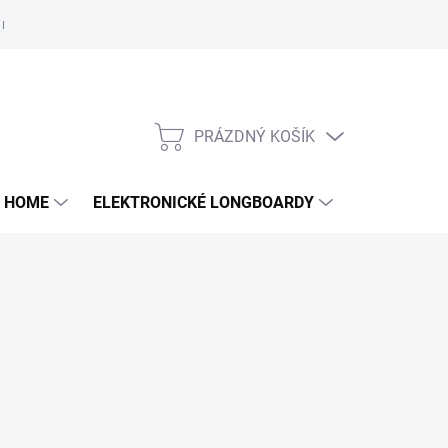
e nám
PRÁZDNÝ KOŠÍK
NÁKUPNÍ
KOŠÍK
 HOME
ELEKTRONICKÉ LONGBOARDY
DALŠÍ