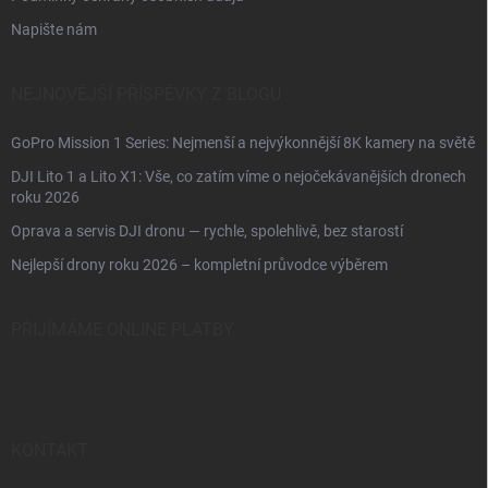
Napište nám
NEJNOVĚJŠÍ PŘÍSPĚVKY Z BLOGU
GoPro Mission 1 Series: Nejmenší a nejvýkonnější 8K kamery na světě
DJI Lito 1 a Lito X1: Vše, co zatím víme o nejočekávanějších dronech
roku 2026
Oprava a servis DJI dronu — rychle, spolehlivě, bez starostí
Nejlepší drony roku 2026 – kompletní průvodce výběrem
PŘIJÍMÁME ONLINE PLATBY
KONTAKT