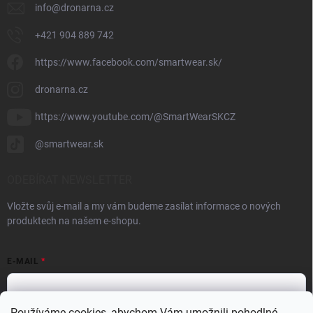
info
@
dronarna.cz
+421 904 889 742
https://www.facebook.com/smartwear.sk/
dronarna.cz
https://www.youtube.com/@SmartWearSKCZ
@smartwear.sk
ODEBÍRAT NEWSLETTER
Vložte svůj e-mail a my vám budeme zasílat informace o nových
produktech na našem e-shopu.
E-MAIL
Používáme cookies, abychom Vám umožnili pohodlné