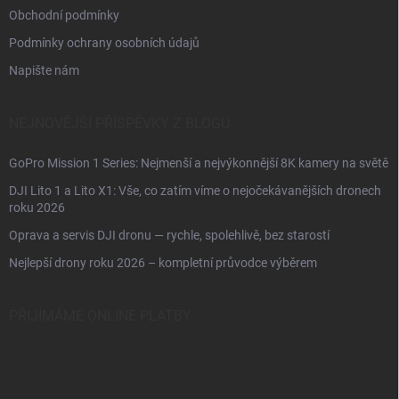
Obchodní podmínky
Podmínky ochrany osobních údajů
Napište nám
NEJNOVĚJŠÍ PŘÍSPĚVKY Z BLOGU
GoPro Mission 1 Series: Nejmenší a nejvýkonnější 8K kamery na světě
DJI Lito 1 a Lito X1: Vše, co zatím víme o nejočekávanějších dronech
roku 2026
Oprava a servis DJI dronu — rychle, spolehlivě, bez starostí
Nejlepší drony roku 2026 – kompletní průvodce výběrem
PŘIJÍMÁME ONLINE PLATBY