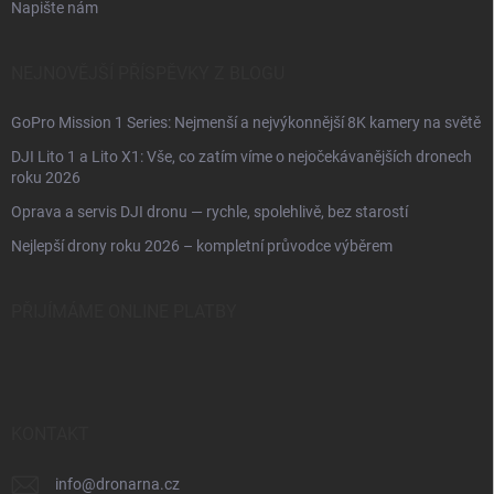
Napište nám
NEJNOVĚJŠÍ PŘÍSPĚVKY Z BLOGU
GoPro Mission 1 Series: Nejmenší a nejvýkonnější 8K kamery na světě
DJI Lito 1 a Lito X1: Vše, co zatím víme o nejočekávanějších dronech
roku 2026
Oprava a servis DJI dronu — rychle, spolehlivě, bez starostí
Nejlepší drony roku 2026 – kompletní průvodce výběrem
PŘIJÍMÁME ONLINE PLATBY
KONTAKT
info
@
dronarna.cz