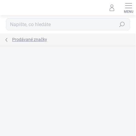
Přejít
na
obsah
Hledat
Prodávané značky