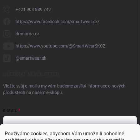
+421 904 889 742
https://www.facebook.com/smartwear.sk/
dronarna.cz
https://www.youtube.com/@SmartWearSKCZ
@smartwear.sk
ODEBÍRAT NEWSLETTER
Vložte svůj e-mail a my vám budeme zasílat informace o nových
produktech na našem e-shopu.
E-MAIL
Používáme cookies, abychom Vám umožnili pohodlné