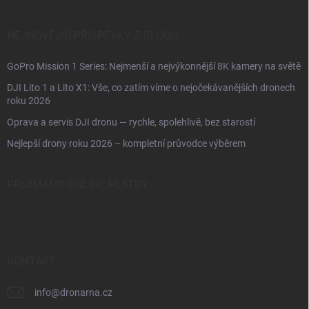
NEJNOVĚJŠÍ PŘÍSPĚVKY Z BLOGU
GoPro Mission 1 Series: Nejmenší a nejvýkonnější 8K kamery na světě
DJI Lito 1 a Lito X1: Vše, co zatím víme o nejočekávanějších dronech
roku 2026
Oprava a servis DJI dronu — rychle, spolehlivě, bez starostí
Nejlepší drony roku 2026 – kompletní průvodce výběrem
PŘIJÍMÁME ONLINE PLATBY
KONTAKT
info
@
dronarna.cz