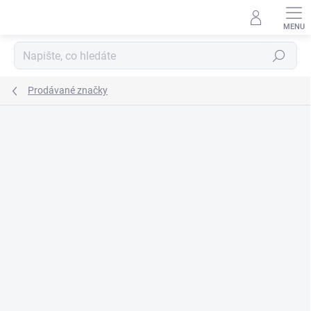
Přejít
na
obsah
Hledat
Prodávané značky