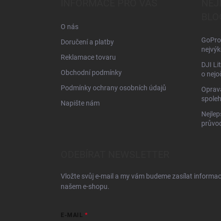
INFORMACE PRO VÁS
NEJ
t
BLO
í
O nás
GoPro 
Doručení a platby
nejvýk
Reklamace tovaru
DJI Li
Obchodní podmínky
o nejo
Podmínky ochrany osobních údajů
Oprava
spoleh
Napište nám
Nejlep
průvo
ODEBÍRAT NEWSLETTER
Vložte svůj e-mail a my vám budeme zasílat informa
našem e-shopu.
E-MAIL