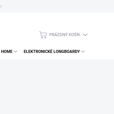
e nám
PRÁZDNÝ KOŠÍK
NÁKUPNÍ
KOŠÍK
 HOME
ELEKTRONICKÉ LONGBOARDY
DALŠÍ