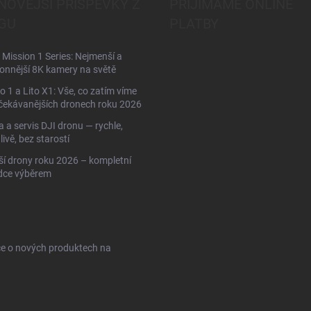
NOVĚJŠÍ PŘÍSPĚVKY Z
PŘIJÍMÁME ONLINE
GU
PLATBY
Mission 1 Series: Nejmenší a
onnější 8K kamery na světě
to 1 a Lito X1: Vše, co zatím víme
čekávanějších dronech roku 2026
 a servis DJI dronu — rychle,
livě, bez starostí
ší drony roku 2026 – kompletní
dce výběrem
ce o nových produktech na