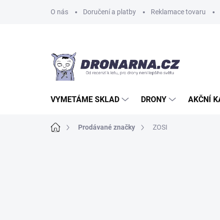
Přejít
O nás
Doručení a platby
Reklamace tovaru
na
obsah
VYMETÁME SKLAD
DRONY
AKČNÍ 
Domů
Prodávané značky
ZOSI