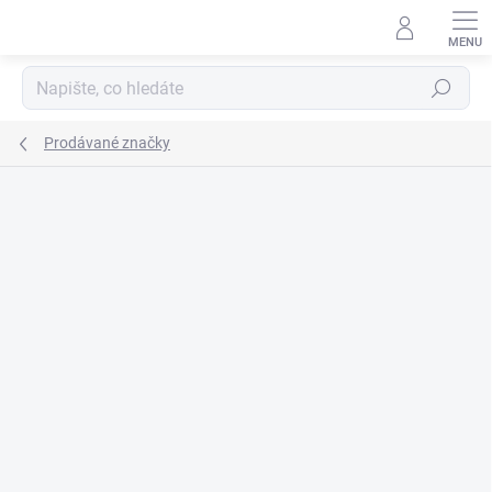
Přejít
na
obsah
Hledat
Prodávané značky