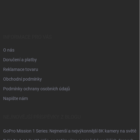
Z
á
p
a
t
í
INFORMACE PRO VÁS
O nás
Doručení a platby
Reklamace tovaru
Obchodní podmínky
Podmínky ochrany osobních údajů
Napište nám
NEJNOVĚJŠÍ PŘÍSPĚVKY Z BLOGU
GoPro Mission 1 Series: Nejmenší a nejvýkonnější 8K kamery na světě