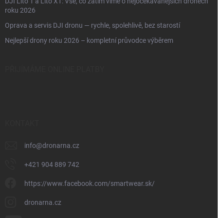
DJI Lito 1 a Lito X1: Vše, co zatím víme o nejočekávanějších dronech
roku 2026
Oprava a servis DJI dronu — rychle, spolehlivě, bez starostí
Nejlepší drony roku 2026 – kompletní průvodce výběrem
PŘIJÍMÁME ONLINE PLATBY
KONTAKT
info
@
dronarna.cz
+421 904 889 742
https://www.facebook.com/smartwear.sk/
dronarna.cz