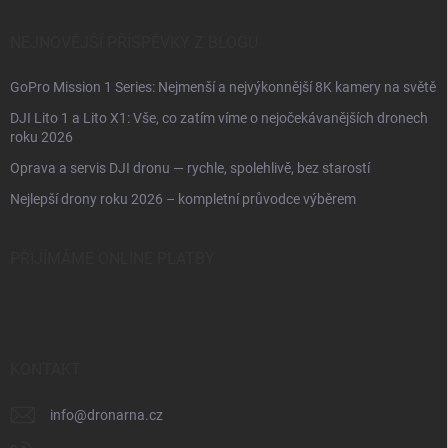
NEJNOVĚJŠÍ PŘÍSPĚVKY Z BLOGU
GoPro Mission 1 Series: Nejmenší a nejvýkonnější 8K kamery na světě
DJI Lito 1 a Lito X1: Vše, co zatím víme o nejočekávanějších dronech
roku 2026
Oprava a servis DJI dronu — rychle, spolehlivě, bez starostí
Nejlepší drony roku 2026 – kompletní průvodce výběrem
PŘIJÍMÁME ONLINE PLATBY
KONTAKT
info
@
dronarna.cz