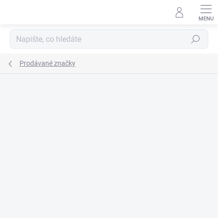
Přejít
na
obsah
Hledat
Prodávané značky