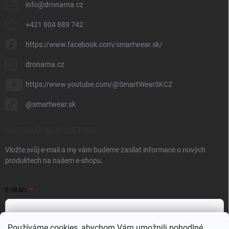
info
@
dronarna.cz
+421 904 889 742
https://www.facebook.com/smartwear.sk/
dronarna.cz
https://www.youtube.com/@SmartWearSKCZ
@smartwear.sk
ODEBÍRAT NEWSLETTER
Vložte svůj e-mail a my vám budeme zasílat informace o nových
produktech na našem e-shopu.
E-MAIL
Používáme cookies, abychom Vám umožnili pohodlné