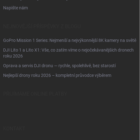
Napište nám
NEJNOVĚJŠÍ PŘÍSPĚVKY Z BLOGU
GoPro Mission 1 Series: Nejmenší a nejvýkonnější 8K kamery na světě
DJI Lito 1 a Lito X1: Vše, co zatím víme o nejočekávanějších dronech
roku 2026
Oprava a servis DJI dronu — rychle, spolehlivě, bez starostí
Nejlepší drony roku 2026 – kompletní průvodce výběrem
PŘIJÍMÁME ONLINE PLATBY
KONTAKT