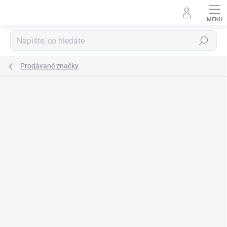
Přejít
na
obsah
Hledat
Prodávané značky