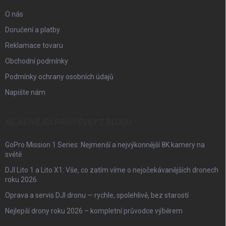
O nás
Doručení a platby
Reklamace tovaru
Obchodní podmínky
Podmínky ochrany osobních údajů
Napište nám
NEJNOVĚJŠÍ PŘÍSPĚVKY Z BLOGU
GoPro Mission 1 Series: Nejmenší a nejvýkonnější 8K kamery na
světě
DJI Lito 1 a Lito X1: Vše, co zatím víme o nejočekávanějších dronech
roku 2026
Oprava a servis DJI dronu — rychle, spolehlivě, bez starostí
Nejlepší drony roku 2026 – kompletní průvodce výběrem