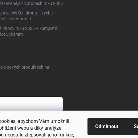
čekávanějších dronech roku 2026
 a servis DJI dronu — rychle,
livě, bez starostí
ší drony roku 2026 – kompletní
dce výběrem
ce o nových produktech na
cookies, abychom Vám umožnili
sobních údajů
Odmítnout
S
ohlížení webu a díky analýze
u neustále zlepšovali jeho funkce,