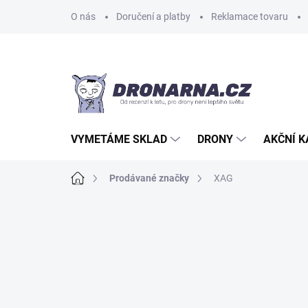
Přejít
O nás
Doručení a platby
Reklamace tovaru
na
obsah
VYMETÁME SKLAD
DRONY
AKČNÍ 
Domů
Prodávané značky
XAG