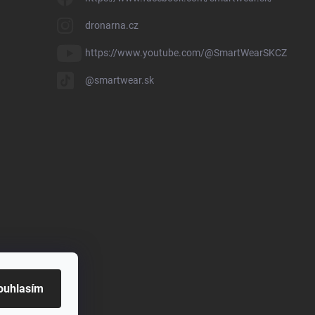
dronarna.cz
https://www.youtube.com/@SmartWearSKCZ
@smartwear.sk
ouhlasím