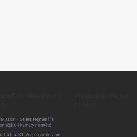
NOVĚJŠÍ PŘÍSPĚVKY Z
PŘIJÍMÁME ONLINE
GU
PLATBY
Mission 1 Series: Nejmenší a
onnější 8K kamery na světě
to 1 a Lito X1: Vše, co zatím víme