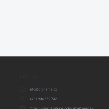
KONTAKT
info
@
dronarna.cz
+421 904 889 742
https://www.facebook.com/smartwear.sk/