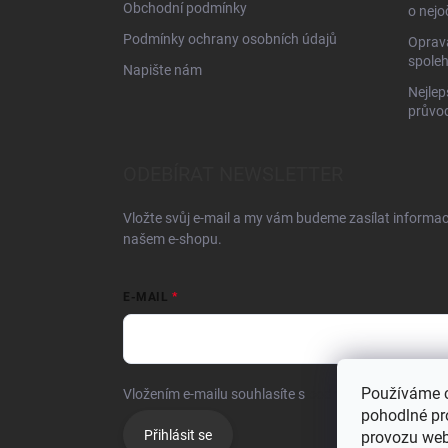
Obchodní podmínky
o nejo
Podmínky ochrany osobních údajů
Oprava
spoleh
Napište nám
Nejlep
průvo
ODEBÍRAT NEWSLETTER
Vložte svůj e-mail a my vám budeme zasílat informa
našem e-shopu.
E-MAIL
Používáme 
Vložením e-mailu souhlasíte s
podmínkami ochrany o
pohodlné pr
Přihlásit se
provozu web