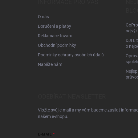
INFORMACE PRO VÁS
NEJ
t
BLO
í
O nás
GoPro 
Doručení a platby
nejvýk
Reklamace tovaru
DJI Li
Obchodní podmínky
o nejo
Podmínky ochrany osobních údajů
Oprava
spoleh
Napište nám
Nejlep
průvo
ODEBÍRAT NEWSLETTER
Vložte svůj e-mail a my vám budeme zasílat informa
našem e-shopu.
E-MAIL