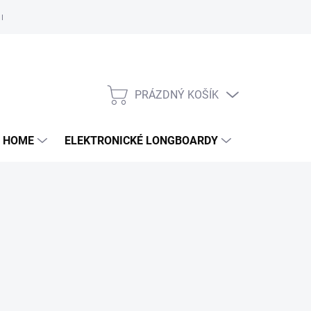
e nám
PRÁZDNÝ KOŠÍK
NÁKUPNÍ
KOŠÍK
 HOME
ELEKTRONICKÉ LONGBOARDY
DALŠÍ