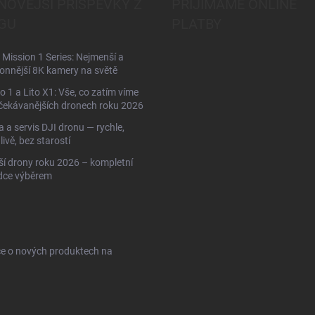
NOVĚJŠÍ PŘÍSPĚVKY Z
PŘIJÍMÁME ONLINE
GU
PLATBY
Mission 1 Series: Nejmenší a
onnější 8K kamery na světě
to 1 a Lito X1: Vše, co zatím víme
čekávanějších dronech roku 2026
 a servis DJI dronu — rychle,
livě, bez starostí
ší drony roku 2026 – kompletní
dce výběrem
ce o nových produktech na