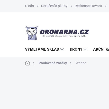
Přejít
O nás
Doručení a platby
Reklamace tovaru
na
obsah
VYMETÁME SKLAD
DRONY
AKČNÍ 
Domů
Prodávané značky
Wanbo