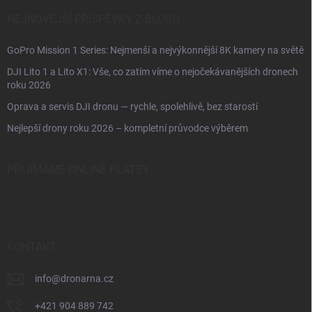
NEJNOVĚJŠÍ PŘÍSPĚVKY Z BLOGU
GoPro Mission 1 Series: Nejmenší a nejvýkonnější 8K kamery na světě
DJI Lito 1 a Lito X1: Vše, co zatím víme o nejočekávanějších dronech
roku 2026
Oprava a servis DJI dronu — rychle, spolehlivě, bez starostí
Nejlepší drony roku 2026 – kompletní průvodce výběrem
PŘIJÍMÁME ONLINE PLATBY
KONTAKT
info
@
dronarna.cz
+421 904 889 742