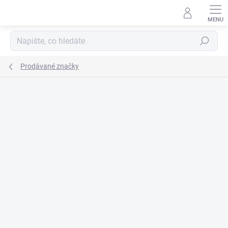
Přejít
na
obsah
Hledat
Prodávané značky