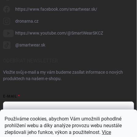
https://www.facebook.com/smartwear.sk/
dronarna.cz
https://www.youtube.com/@SmartWearSKCZ
@smartwear.sk
ODEBÍRAT NEWSLETTER
Vložte svůj e-mail a my vám budeme zasílat informace o nových
produktech na našem e-shopu.
E-MAIL
Používáme cookies, abychom Vám umožnili pohodlné
prohlížení webu a díky analýze provozu webu neustále
Vložením e-mailu souhlasíte s
podmínkami ochrany osobních údajů
zlepšovali jeho funkce, výkon a použitelnost.
Více