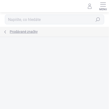
Přejít
na
obsah
Hledat
Prodávané značky