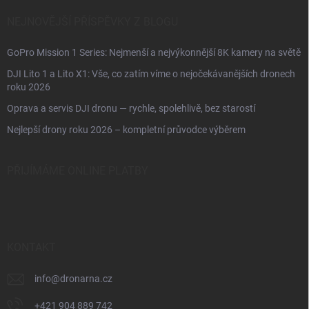
NEJNOVĚJŠÍ PŘÍSPĚVKY Z BLOGU
GoPro Mission 1 Series: Nejmenší a nejvýkonnější 8K kamery na světě
DJI Lito 1 a Lito X1: Vše, co zatím víme o nejočekávanějších dronech
roku 2026
Oprava a servis DJI dronu — rychle, spolehlivě, bez starostí
Nejlepší drony roku 2026 – kompletní průvodce výběrem
PŘIJÍMÁME ONLINE PLATBY
KONTAKT
info
@
dronarna.cz
+421 904 889 742