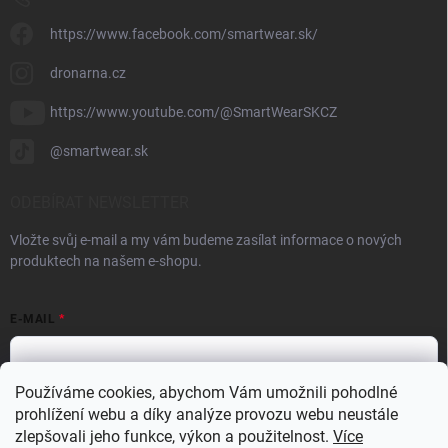
https://www.facebook.com/smartwear.sk/
dronarna.cz
https://www.youtube.com/@SmartWearSKCZ
@smartwear.sk
ODEBÍRAT NEWSLETTER
Vložte svůj e-mail a my vám budeme zasílat informace o nových
produktech na našem e-shopu.
E-MAIL
Používáme cookies, abychom Vám umožnili pohodlné
prohlížení webu a díky analýze provozu webu neustále
Vložením e-mailu souhlasíte s
podmínkami ochrany osobních údajů
zlepšovali jeho funkce, výkon a použitelnost.
Více