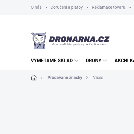
Přejít
O nás
Doručení a platby
Reklamace tovaru
na
obsah
VYMETÁME SKLAD
DRONY
AKČNÍ 
Domů
Prodávané značky
Vaxis