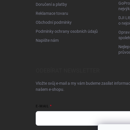
GoPro 
Doručení a platby
nejvýk
Reklamace tovaru
DJI Li
Obchodní podmínky
o nejo
Podmínky ochrany osobních údajů
Oprava
spoleh
Napište nám
Nejlep
průvo
ODEBÍRAT NEWSLETTER
Vložte svůj e-mail a my vám budeme zasílat informa
našem e-shopu.
E-MAIL