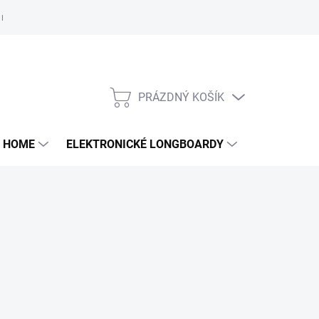
e nám
PRÁZDNÝ KOŠÍK
NÁKUPNÍ
KOŠÍK
 HOME
ELEKTRONICKÉ LONGBOARDY
DALŠÍ