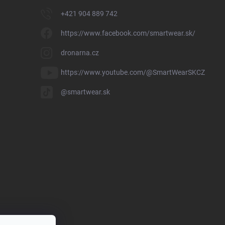
+421 904 889 742
https://www.facebook.com/smartwear.sk/
dronarna.cz
https://www.youtube.com/@SmartWearSKCZ
@smartwear.sk