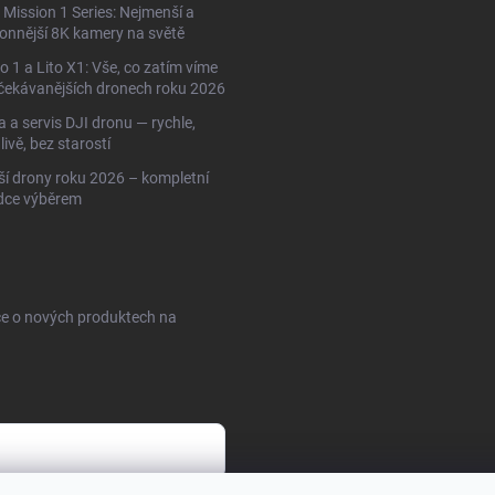
Mission 1 Series: Nejmenší a
onnější 8K kamery na světě
to 1 a Lito X1: Vše, co zatím víme
čekávanějších dronech roku 2026
 a servis DJI dronu — rychle,
livě, bez starostí
ší drony roku 2026 – kompletní
dce výběrem
ce o nových produktech na