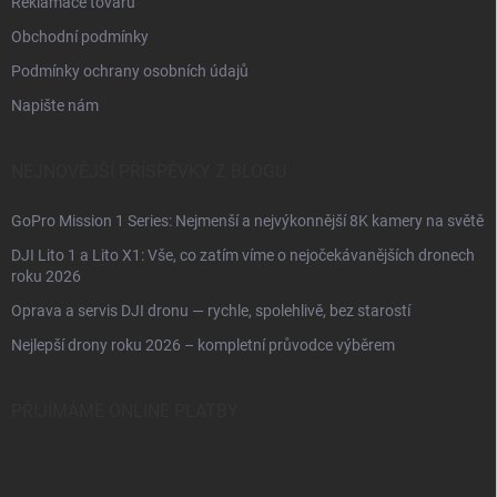
Reklamace tovaru
Obchodní podmínky
Podmínky ochrany osobních údajů
Napište nám
NEJNOVĚJŠÍ PŘÍSPĚVKY Z BLOGU
GoPro Mission 1 Series: Nejmenší a nejvýkonnější 8K kamery na světě
DJI Lito 1 a Lito X1: Vše, co zatím víme o nejočekávanějších dronech
roku 2026
Oprava a servis DJI dronu — rychle, spolehlivě, bez starostí
Nejlepší drony roku 2026 – kompletní průvodce výběrem
PŘIJÍMÁME ONLINE PLATBY