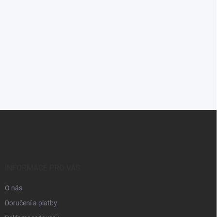
Z
á
p
a
t
í
INFORMACE PRO VÁS
O nás
Doručení a platby