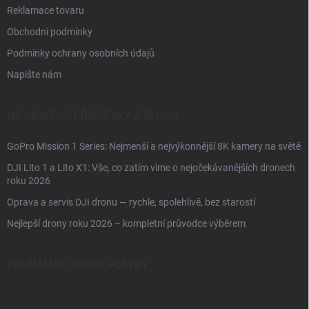
Reklamace tovaru
Obchodní podmínky
Podmínky ochrany osobních údajů
Napište nám
NEJNOVĚJŠÍ PŘÍSPĚVKY Z BLOGU
GoPro Mission 1 Series: Nejmenší a nejvýkonnější 8K kamery na světě
DJI Lito 1 a Lito X1: Vše, co zatím víme o nejočekávanějších dronech
roku 2026
Oprava a servis DJI dronu — rychle, spolehlivě, bez starostí
Nejlepší drony roku 2026 – kompletní průvodce výběrem
PŘIJÍMÁME ONLINE PLATBY