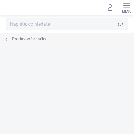
Přejít
na
obsah
Hledat
Prodávané značky